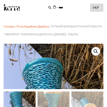
Choose
(0)
a
language
Головна
/
Ручні Барабани Дарбука
/ РУЧНИЙ БАРАБАН РУЧНОЇ РОБОТИ
“ХВИЛЕРІЗ” (КЕРАМІЧНА ДАРБУКА, ДЖЕМБЕ, ТАБЛА)