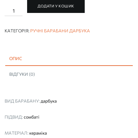
ДОДАТИ У КОШИК
РУЧНИЙ
БАРАБАН
РУЧНОЇ
РОБОТИ
"ХВИЛЕРІЗ"
КАТЕГОРІЯ:
РУЧНІ БАРАБАНИ ДАРБУКА
(КЕРАМІЧНА
ДАРБУКА,
ДЖЕМБЕ,
ТАБЛА)
кількість
ОПИС
ВІДГУКИ (0)
ВИД БАРАБАНУ:
дарбука
ПІДВИД:
сомбаті
МАТЕРІАЛ:
кераміка