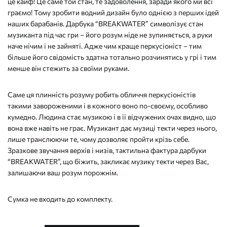
це кайф! Це саме той стан, те задоволення, заради якого ми всі
граємо! Тому зробити водний дизайн було однією з перших ідей
наших барабанів. Дарбука “BREAKWATER” символізує стан
музиканта під час гри – його розум ніде не зупиняється, а руки
наче нічим і не зайняті. Адже чим краще перкусіоніст – тим
більше його свідомість здатна тотально розчинятись у грі і тим
менше він стежить за своїми руками.
Саме ця плинність розуму робить обличчя перкусіоністів
такими завороженими і в кожного воно по-своєму, особливо
кумедно. Людина стає музикою і в її відчужених очах видно, що
вона вже навіть не грає. Музикант дає музиці текти через нього,
лише транслюючи те, чому дозволяє пройти крізь себе.
Зразкове звучання верхів і низів, тактильна фактура дарбуки
“BREAKWATER”, що біжить, закликає музику текти через Вас,
залишаючи ваш розум порожнім.
Сумка не входить до комплекту.