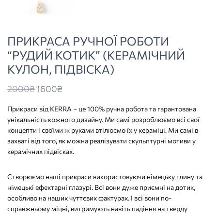
ПРИКРАСА РУЧНОЇ РОБОТИ
“РУДИЙ КОТИК” (КЕРАМІЧНИЙ
КУЛОН, ПІДВІСКА)
Original
Current
2000
₴
1600
₴
price
price
Прикраси від KERRA – це 100% ручна робота та гарантована
was:
is:
унікальність кожного дизайну. Ми самі розроблюємо всі свої
2000₴
1600₴
концепти і своїми ж руками втілюємо їх у кераміці. Ми самі в
захваті від того, як можна реалізувати скульптурні мотиви у
керамічних підвісках.
Створюємо наші прикраси використовуючи німецьку глину та
німецькі ефектарні глазурі. Всі вони дуже приємні на дотик,
особливо на наших чуттєвих фактурах. І всі вони по-
справжньому міцні, витримують навіть падіння на тверду