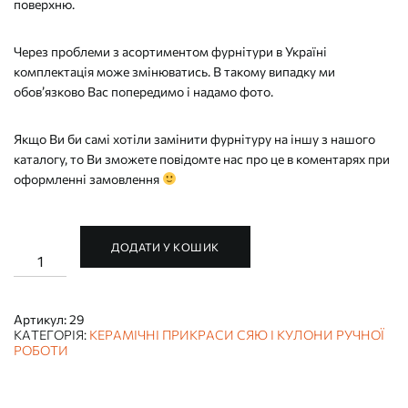
поверхню.
Через проблеми з асортиментом фурнітури в Україні
комплектація може змінюватись. В такому випадку ми
обов’язково Вас попередимо і надамо фото.
Якщо Ви би самі хотіли замінити фурнітуру на іншу з нашого
каталогу, то Ви зможете повідомте нас про це в коментарях при
оформленні замовлення
ДОДАТИ У КОШИК
ПРИКРАСА
РУЧНОЇ
РОБОТИ
"РУДИЙ
КОТИК"
Артикул:
29
(КЕРАМІЧНИЙ
КАТЕГОРІЯ:
КЕРАМІЧНІ ПРИКРАСИ СЯЮ І КУЛОНИ РУЧНОЇ
КУЛОН,
РОБОТИ
ПІДВІСКА)
кількість