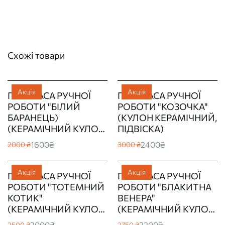
Схожі товари
Акція
Акція
ПРИКРАСА РУЧНОЇ
ПРИКРАСА РУЧНОЇ
РОБОТИ "БІЛИЙ
РОБОТИ "КОЗОЧКА"
БАРАНЕЦЬ)
(КУЛОН КЕРАМІЧНИЙ,
(КЕРАМІЧНИЙ КУЛОН,
ПІДВІСКА)
ПІДВІСКА)
1600₴
2400₴
2000 ₴
3000 ₴
Акція
Акція
ПРИКРАСА РУЧНОЇ
ПРИКРАСА РУЧНОЇ
РОБОТИ "ТОТЕМНИЙ
РОБОТИ "БЛАКИТНА
КОТИК"
ВЕНЕРА"
(КЕРАМІЧНИЙ КУЛОН,
(КЕРАМІЧНИЙ КУЛОН,
ПІДВІСКА)
ПІДВІСКА)
2000₴
2200₴
2500 ₴
2750 ₴