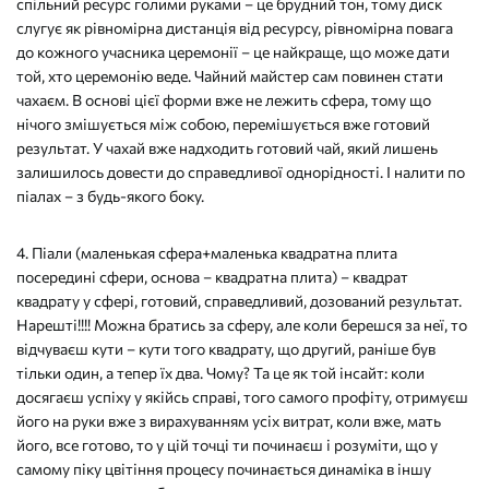
спільний ресурс голими руками – це брудний тон, тому диск
слугує як рівномірна дистанція від ресурсу, рівномірна повага
до кожного учасника церемонії – це найкраще, що може дати
той, хто церемонію веде. Чайний майстер сам повинен стати
чахаєм. В основі цієї форми вже не лежить сфера, тому що
нічого змішується між собою, перемішується вже готовий
результат. У чахай вже надходить готовий чай, який лишень
залишилось довести до справедливої однорідності. І налити по
піалах – з будь-якого боку.
4. Піали (маленькая сфера+маленька квадратна плита
посередині сфери, основа – квадратна плита) – квадрат
квадрату у сфері, готовий, справедливий, дозований результат.
Нарешті!!!! Можна братись за сферу, але коли берешся за неї, то
відчуваєш кути – кути того квадрату, що другий, раніше був
тільки один, а тепер їх два. Чому? Та це як той інсайт: коли
досягаєш успіху у якійсь справі, того самого профіту, отримуєш
його на руки вже з вирахуванням усіх витрат, коли вже, мать
його, все готово, то у цій точці ти починаєш і розуміти, що у
самому піку цвітіння процесу починається динаміка в іншу