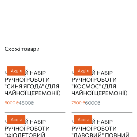
Схожі товари
Акція
Акція
ЧАЙНИЙ НАБІР
ЧАЙНИЙ НАБІР
РУЧНОЇ РОБОТИ
РУЧНОЇ РОБОТИ
"СИНЯ ЯГОДА" (ДЛЯ
"КОСМОС" (ДЛЯ
ЧАЙНОЇ ЦЕРЕМОНІЇ)
ЧАЙНОЇ ЦЕРЕМОНІЇ)
4800₴
6000₴
6000 ₴
7500 ₴
Акція
Акція
ЧАЙНИЙ НАБІР
ЧАЙНИЙ НАБІР
РУЧНОЇ РОБОТИ
РУЧНОЇ РОБОТИ
"ФІОЛЕТОВИЙ
"ЛАВОВИЙ" ПОВНИЙ