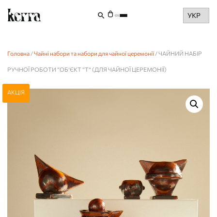
Choose
(0)
a
language
Головна
/
Чайні набори та набори для чайної церемонії
/ ЧАЙНИЙ НАБІР
РУЧНОЇ РОБОТИ “ОБ’ЄКТ “Т” (ДЛЯ ЧАЙНОЇ ЦЕРЕМОНІЇ)
АКЦІЯ