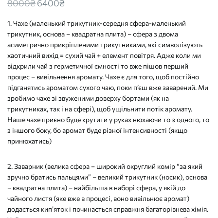
Original
Current
8000
₴
6400
₴
price
price
1. Чахе (маленький трикутник-середня сфера-маленький
was:
is:
трикутник, основа – квадратна плита) – сфера з двома
8000₴
6400₴
асиметрично прикріпленими трикутниками, які символізують
хаотичний вихід = сухий чай + елемент повітря. Адже коли ми
відкрили чай з герметичної ємності то вже пішов перший
процес – вивільнення аромату. Чахе є для того, щоб постійно
підганятись ароматом сухого чаю, поки п’єш вже заварений. Ми
зробимо чахе зі звуженими доверху бортами (як на
трикутниках, так і на сфері), щоб ущільнити потік аромату.
Наше чахе приєно буде крутити у руках нюхаючи то з одного, то
з іншого боку, бо аромат буде різної інтенсивності (якщо
принюхатись)
2. Заварник (велика сфера – широкий округлий комір “за який
зручно братись пальцями” – великий трикутник (носик), основа
– квадратна плита) – найбільша в наборі сфера, у якій до
чайного листя (яке вже в процесі, воно вивільнює аромат)
додається кип’яток і починається справжня багаторівнева хімія.