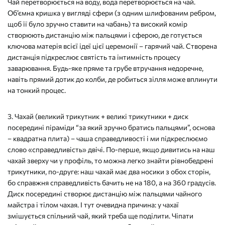
Чай перетворюється на воду, вода перетворюється на чай.
Об’ємна кришка у вигляді сфери (з одним шлифованим ребром,
щоб її було зручно ставити на чабань) та високий комір
створюють дистанцію між пальцями і сферою, де готується
ключова матерія всієї ідеї цієї церемонії – гарячий чай. Створена
дистанція підкреслює святість та інтимність процесу
заварювання. Будь-яке пряме та грубе втручання недоречне,
навіть прямий дотик до колби, де робиться зілля може вплинути
на тонкий процес.
3. Чахай (великий трикутник + великі трикутники + диск
посередині піраміди “за який зручно братись пальцями”, основа
– квадратна плита) – чаша справедливості і ми підкреслюємо
слово «справедливість» двічі. По-перше, якщо дивитись на наш
чахай зверху чи у профіль, то можна легко знайти рівнобедрені
трикутники, по-друге: наш чахай має два носики з обох сторін,
бо справжня справедливість бачить не на 180, а на 360 градусів.
Диск посередині створює дистанцію між пальцями чайного
майстра і тілом чахая. І тут очевидна причина: у чахаї
змішується спільний чай, який треба ще поділити. Чіпати