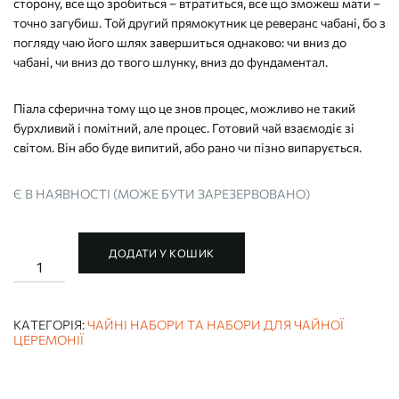
сторону, все що зробиться – втратиться, все що зможеш мати –
точно загубиш. Той другий прямокутник це реверанс чабані, бо з
погляду чаю його шлях завершиться однаково: чи вниз до
чабані, чи вниз до твого шлунку, вниз до фундаментал.
Піала сферична тому що це знов процес, можливо не такий
бурхливий і помітний, але процес. Готовий чай взаємодіє зі
світом. Він або буде випитий, або рано чи пізно випарується.
Є В НАЯВНОСТІ (МОЖЕ БУТИ ЗАРЕЗЕРВОВАНО)
ДОДАТИ У КОШИК
ЧАЙНИЙ
НАБІР
РУЧНОЇ
РОБОТИ
"ОБ'ЄКТ
КАТЕГОРІЯ:
ЧАЙНІ НАБОРИ ТА НАБОРИ ДЛЯ ЧАЙНОЇ
"Т"
ЦЕРЕМОНІЇ
(ДЛЯ
ЧАЙНОЇ
ЦЕРЕМОНІЇ)
кількість