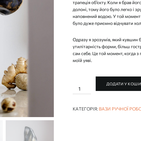
трапеція об’єкту. Коли я брав йог
долоні, тому його було легко і зр
наповнений водою. У той момент 
було дуже приємно відчувати холо
Одразу я зрозумів, який кувшин бе
утилітарність форми, більш гост
сам себе. Це той момент, когда з 
моїй уяві.
ДОДАТИ У КОШ
КУВШИН
І
БОКАЛИ
РУЧНОЇ
РОБОТИ
КАТЕГОРІЯ:
ВАЗИ РУЧНОЇ РОБ
"ОБСИДІАН"
(ГЛЕЧИК
І
ЧАШКИ)
кількість