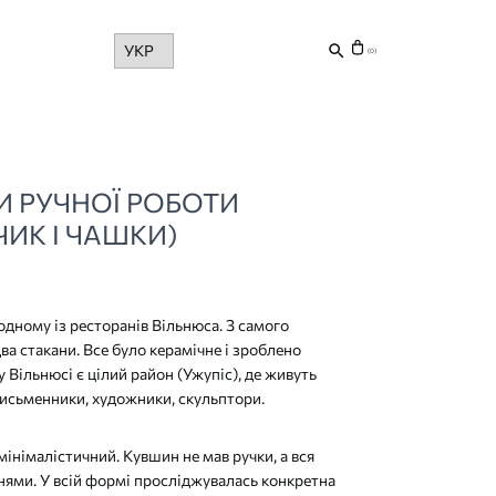
Choose
(0)
a
language
И РУЧНОЇ РОБОТИ
ЧИК І ЧАШКИ)
 одному із ресторанів Вільнюса. З самого
ва стакани. Все було керамічне і зроблено
у Вільнюсі є цілий район (Ужупіс), де живуть
 письменники, художники, скульптори.
інімалістичний. Кувшин не мав ручки, а вся
нями. У всій формі просліджувалась конкретна