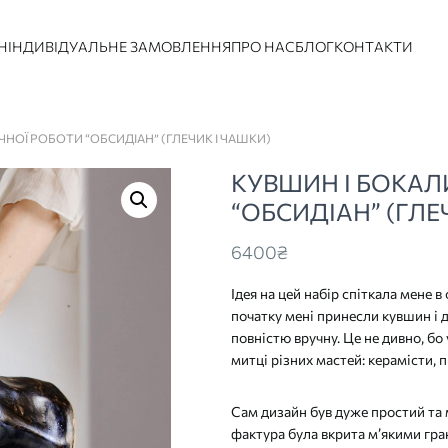
Н
ІНДИВІДУАЛЬНЕ ЗАМОВЛЕННЯ
ПРО НАС
БЛОГ
КОНТАКТИ
ЧНОЇ РОБОТИ “ОБСИДІАН” (ГЛЕЧИК І ЧАШКИ)
КУВШИН І БОКАЛ
“ОБСИДІАН” (ГЛЕ
6400
₴
Ідея на цей набір спіткала мене в
початку мені принесли кувшин і д
повністю вручну. Це не дивно, бо 
митці різних мастей: керамісти,
Сам дизайн був дуже простий та м
фактура була вкрита м’якими гра