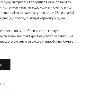
о у руку, ця трапеція впиралася мені по центру
учно тримати навіть тоді, коли він був по вінця
стояло літо з температурою вище 25 градусів і
дну (від холодної води) кераміку у руках.
з ручки хочу зробити я: колір глазурі,
ру та акцентну фактуру. Результат перевершив
першого випалу я отримав ті вироби, які були в
ИК
ОТИ