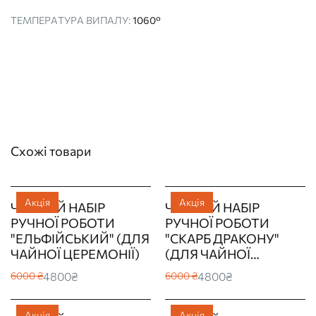
ТЕМПЕРАТУРА ВИПАЛУ:
1060°
Схожі товари
Акція
Акція
ЧАЙНИЙ НАБІР
ЧАЙНИЙ НАБІР
РУЧНОЇ РОБОТИ
РУЧНОЇ РОБОТИ
"ЕЛЬФІЙСЬКИЙ" (ДЛЯ
"СКАРБ ДРАКОНУ"
ЧАЙНОЇ ЦЕРЕМОНІЇ)
(ДЛЯ ЧАЙНОЇ
ЦЕРЕМОНІЇ)
4800₴
4800₴
6000 ₴
6000 ₴
Акція
Акція