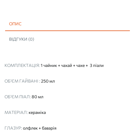
ПОВНИЙ
(ДЛЯ
ЧАЙНОЇ
ЦЕРЕМОНІЇ)
кількість
ОПИС
ВІДГУКИ (0)
КОМПЛЕКТАЦІЯ:
1 чайник + чахай + чахе + 3 піали
ОБ’ЄМ ГАЙВАНІ :
250 мл
ОБ’ЄМ ПІАЛ:
80 мл
МАТЕРІАЛ:
кераміка
ГЛАЗУР:
олфлек + баварія