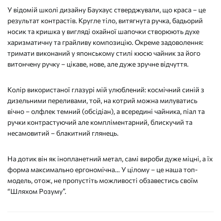
price
price
У відомій школі дизайну Баухаус стверджували, що краса – це
was:
is:
результат контрастів. Кругле тіло, витягнута ручка, бадьорий
8500₴
6800₴
носик та кришка у вигляді охайної шапочки створюють духе
харизматичну та грайливу композицію. Окреме задоволення:
тримати виконаний у японському стилі кюсю чайник за його
витончену ручку – цікаве, нове, але дуже зручне відчуття.
Колір використаної глазурі мій улюблений: космічний синій з
дизельними переливами, той, на котрий можна милуватись
вічно – олфлек темний (обсідіан), а всередині чайника, піал та
ручки контрастуючий але компліментарний, блискучий та
несамовитий – блакитний глянець.
На дотик він як інопланетний метал, самі вироби дуже міцні, а їх
форма максимально ергономічна… У цілому – це наша топ-
модель, отож, не пропустіть можливості обзавестись своїм
“Шляхом Розуму”.