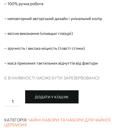
– 100% ручна робота
– неповторний авторський дизайн і унікальний колір
– якісне виконання (німецькі глазурі)
– зручність і висока міцність (товсті стінки)
– маса приємних тактильних відчуттів від фактури
Є В НАЯВНОСТІ (МОЖЕ БУТИ ЗАРЕЗЕРВОВАНО)
ДОДАТИ У КОШИК
ЧАЙНИЙ
НАБІР
РУЧНОЇ
РОБОТИ
"ШЛЯХ
КАТЕГОРІЯ:
ЧАЙНІ НАБОРИ ТА НАБОРИ ДЛЯ ЧАЙНОЇ
РОЗУМУ"
ЦЕРЕМОНІЇ