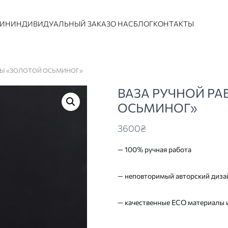
ЗИН
ИНДИВИДУАЛЬНЫЙ ЗАКАЗ
О НАС
БЛОГ
КОНТАКТЫ
ОТЫ «ЗОЛОТОЙ ОСЬМИНОГ»
ВАЗА РУЧНОЙ Р
ОСЬМИНОГ»
3600
₴
— 100% ручная работа
— неповторимый авторский дизай
— качественные ECO материалы 