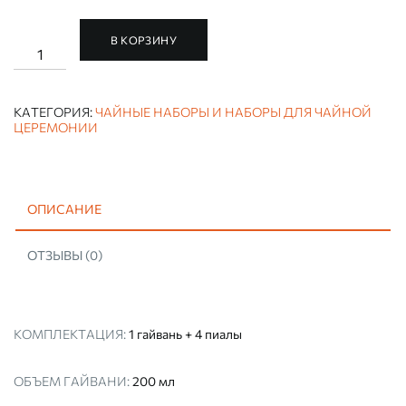
В КОРЗИНУ
Количество
ЧАЙНЫЙ
НАБОР
РУЧНОЙ
РАБОТЫ
КАТЕГОРИЯ:
ЧАЙНЫЕ НАБОРЫ И НАБОРЫ ДЛЯ ЧАЙНОЙ
"ЛАГУНА"
ЦЕРЕМОНИИ
(ДЛЯ
ЧАЙНОЙ
ЦЕРЕМОНИИ)
ОПИСАНИЕ
ОТЗЫВЫ (0)
КОМПЛЕКТАЦИЯ:
1 гайвань + 4 пиалы
ОБЪЕМ ГАЙВАНИ:
200 мл