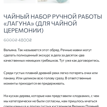
ЧАЙНЫЙ НАБОР РУЧНОЙ РАБОТЫ
«ЛАГУНА» (ДЛЯ ЧАЙНОЙ
ЦЕРЕМОНИИ)
Original
Current
6000
₴
4800
₴
price
price
Вальяна. Так называется этот обряд. Речные мавки могут
was:
is:
сделать полноценный экскурс в дела за десяток-два
6000₴
4800₴
качественных немецких гребешков. Тут уже как договоритесь.
Среди густых плавней древней реки легко потерять очки или
панаму. Или целиком всю голову сразу. В ответственные
моменты приходится ее придерживать.
На кусках дерева, которые нам представили «лодками», с чем
мы категорически не были согласны, нам пришлось мчаться
среди камыша и других густых кустарников Великих Плавней,