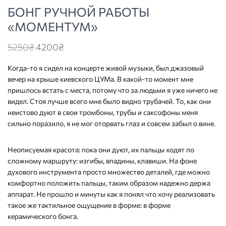
БОНГ РУЧНОЙ РАБОТЫ
«МОМЕНТУМ»
Original
Current
5250
₴
4200
₴
price
price
Когда-то я сидел на концерте живой музыки, был джазовый
was:
is:
вечер на крыше киевского ЦУМа. В какой-то момент мне
5250₴
4200₴
пришлось встать с места, потому что за людьми я уже ничего не
видел. Стоя лучше всего мне было видно трубачей. То, как они
неистово дуют в свои тромбоны, трубы и саксофоны меня
сильно поразило, я не мог оторвать глаз и совсем забыл о вине.
Неописуемая красота: пока они дуют, их пальцы ходят по
сложному маршруту: изгибы, впадины, клавиши. На фоне
духового инструмента просто множество деталей, где можно
комфортно положить пальцы, таким образом надежно держа
аппарат. Не прошло и минуты как я понял что хочу реализовать
такое же тактильное ощущение в форме: в форме
керамического бонга.