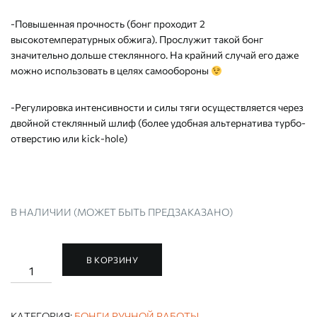
-Повышенная прочность (бонг проходит 2
высокотемпературных обжига). Прослужит такой бонг
значительно дольше стеклянного. На крайний случай его даже
можно использовать в целях самообороны
-Регулировка интенсивности и силы тяги осуществляется через
двойной стеклянный шлиф (более удобная альтернатива турбо-
отверстию или kick-hole)
В НАЛИЧИИ (МОЖЕТ БЫТЬ ПРЕДЗАКАЗАНО)
В КОРЗИНУ
Количество
БОНГ
РУЧНОЙ
РАБОТЫ
"МОМЕНТУМ"
КАТЕГОРИЯ:
БОНГИ РУЧНОЙ РАБОТЫ