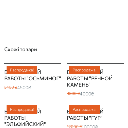
Схожі товари
Распродажа!
Распродажа!
БОНГ РУЧНОЙ
БОНГ РУЧНОЙ
РАБОТЫ "ОСЬМИНОГ"
РАБОТЫ "РЕЧНОЙ
КАМЕНЬ"
4500₴
5400 ₴
4000₴
4800 ₴
Распродажа!
Распродажа!
БОНГ РУЧНОЙ
БОНГ РУЧНОЙ
РАБОТЫ
РАБОТЫ "ГУР"
"ЭЛЬФИЙСКИЙ"
10000₴
12000 ₴