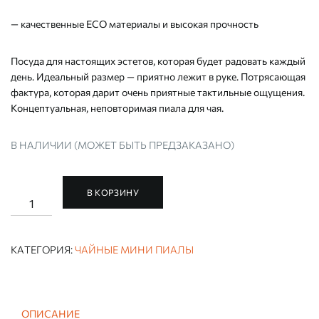
— качественные ECO материалы и высокая прочность
Посуда для настоящих эстетов, которая будет радовать каждый
день. Идеальный размер — приятно лежит в руке. Потрясающая
фактура, которая дарит очень приятные тактильные ощущения.
Концептуальная, неповторимая пиала для чая.
В НАЛИЧИИ (МОЖЕТ БЫТЬ ПРЕДЗАКАЗАНО)
В КОРЗИНУ
Количество
ЧАЙНАЯ
ПИАЛА
РУЧНОЙ
РАБОТЫ
КАТЕГОРИЯ:
ЧАЙНЫЕ МИНИ ПИАЛЫ
"СОЛЯРИС"
МИНИ
ОПИСАНИЕ