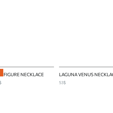
!
E FIGURE NECKLACE
LAGUNA VENUS NECKLA
$
53$