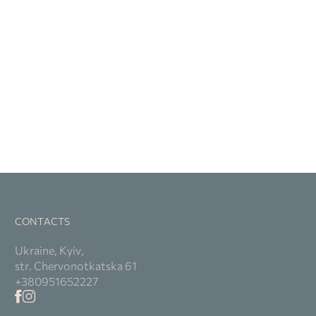
CONTACTS
Ukraine, Kyiv,
str. Chervonotkatska 61
+380951652227