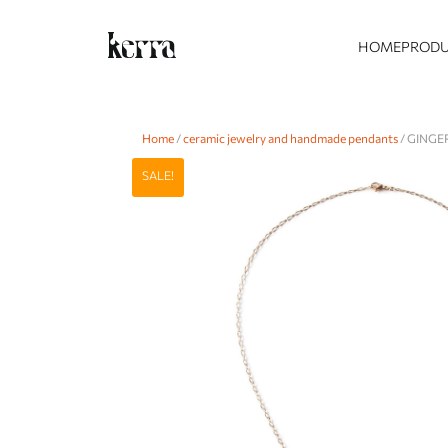
HOME
PROD
Home
/
ceramic jewelry and handmade pendants
/ GINGE
SALE!