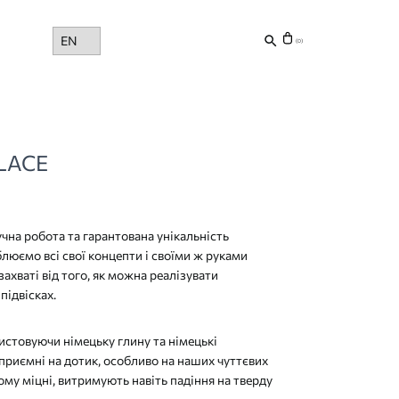
Choose
(0)
a
language
LACE
чна робота та гарантована унікальність
люємо всі свої концепти і своїми ж руками
 захваті від того, як можна реалізувати
підвісках.
стовуючи німецьку глину та німецькі
 приємні на дотик, особливо на наших чуттєвих
ому міцні, витримують навіть падіння на тверду