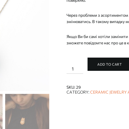
поверхню.
Через проблеми з асортиментом 
змінюватись. В такому випадку м
Якщо Ви би самі хотіли замінити 
зможете повідомте нас про це в
ADD TO CART
GINGER
CAT
NECKLACE
quantity
SKU:
29
CATEGORY:
CERAMIC JEWELRY