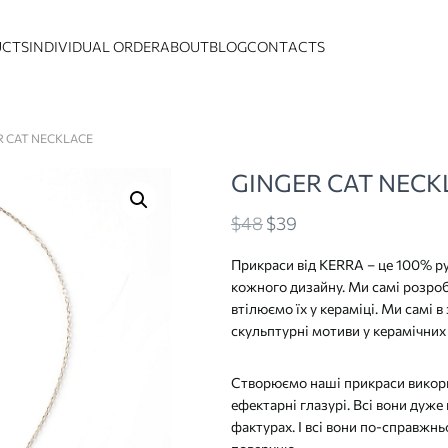
UCTS
INDIVIDUAL ORDER
ABOUT
BLOG
CONTACTS
R CAT NECKLACE
GINGER CAT NECK
Original
Current
$
48
$
39
price
price
Прикраси від KERRA – це 100% ру
was:
is:
кожного дизайну. Ми самі розроб
$48
$39
втілюємо їх у кераміці. Ми самі в
скульптурні мотиви у керамічних 
Створюємо наші прикраси викори
ефектарні глазурі. Всі вони дуже
фактурах. І всі вони по-справжнь