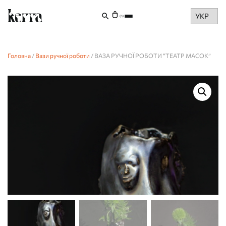
Choose
(0)
a
language
Головна
/
Вази ручної роботи
/ ВАЗА РУЧНОЇ РОБОТИ “ТЕАТР МАСОК”