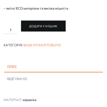
– якісні ECO матеріали та висока міцність
ДОДАТИ У КОШИК
ВАЗА
РУЧНОЇ
РОБОТИ
"ТЕАТР
МАСОК"
КАТЕГОРІЯ:
ВАЗИ РУЧНОЇ РОБОТИ
кількість
ОПИС
ВІДГУКИ (0)
МАТЕРІАЛ:
кераміка