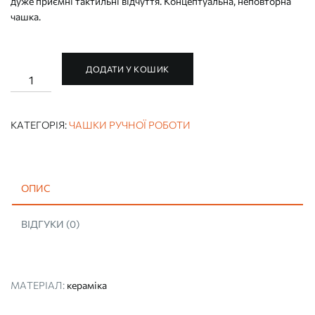
дуже приємні тактильні відчуття. Концептуальна, неповторна
чашка.
ДОДАТИ У КОШИК
ЧАШКА
РУЧНОЇ
РОБОТИ
"ЛАВОВА"
кількість
КАТЕГОРІЯ:
ЧАШКИ РУЧНОЇ РОБОТИ
ОПИС
ВІДГУКИ (0)
МАТЕРІАЛ:
кераміка