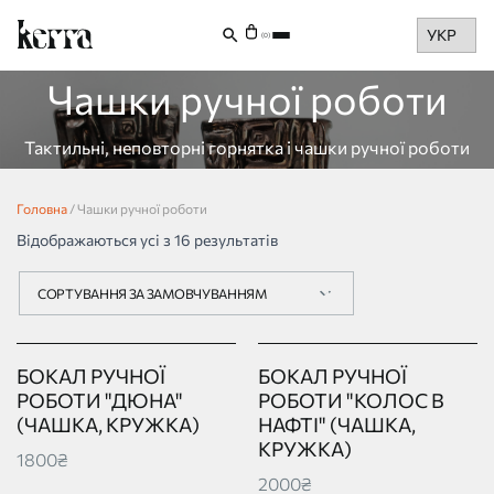
Choose
(0)
a
language
Чашки ручної роботи
Тактильні, неповторні горнятка і чашки ручної роботи
Головна
/ Чашки ручної роботи
Відображаються усі з 16 результатів
БОКАЛ РУЧНОЇ
БОКАЛ РУЧНОЇ
РОБОТИ "ДЮНА"
РОБОТИ "КОЛОС В
(ЧАШКА, КРУЖКА)
НАФТІ" (ЧАШКА,
КРУЖКА)
1800₴
2000₴