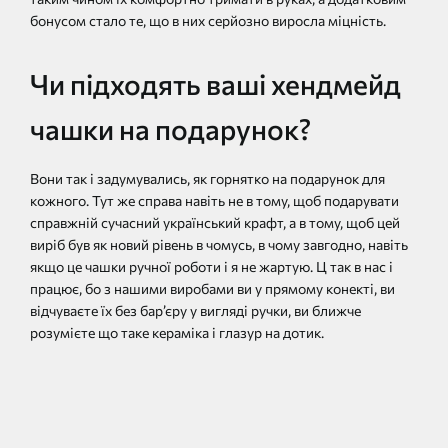
бонусом стало те, що в них серйозно виросла міцність.
Чи підходять ваші хендмейд
чашки на подарунок?
Вони так і задумувались, як горнятко на подарунок для
кожного. Тут же справа навіть не в тому, щоб подарувати
справжній сучасний український крафт, а в тому, щоб цей
виріб був як новий рівень в чомусь, в чому завгодно, навіть
якщо це чашки ручної роботи і я не жартую. Ц так в нас і
працює, бо з нашими виробами ви у прямому конекті, ви
відчуваєте їх без бар’єру у вигляді ручки, ви ближче
розумієте що таке кераміка і глазур на дотик.