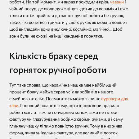
роботи. На той момент, ми якраз проходили крізь
чавани
і
чайний посуд, де люди дуже цінуть дотик до кераміки і вже
тільки потім прийшли до чашок ручної роботи без ручок,
таких, які хочеться тримати у своїх руках як можна довше і
щоб виглядали вони виключно, космічно, магічно… Щоб
вони були не схожі на інші хендмейд горнятка.
Кількість браку серед
горняток ручної роботи
Тут така справа, що керамічна чашка має найбільший
процент браку майже серед усіх виробів від нашого
сімейного ательє. Позмагатись можуть лише
пуровери для
кави
. Головний нюанс в тому, що в інших вони правило
робляться литтям чи гончарним колом, а ми не тільки
фактуру чи глазурування робимо своїми руками, а і саму
глиняну чашку ліпимо повністю вручну. Тому в них жива
форма, жива унікальна фактура, але великий відсоток