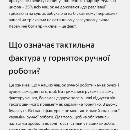
браку через велику глибину зліпленного виробу. Реальна
цифра – 35% всіх чашок не доживають до реалізації
тріскаючи на сушці, вибухаючи на бісквітному (першому)
випалі чи тріскаючи на останньому глазурному випалі.
Керамічні боги примхливі – це факт.
Що означає тактильна
фактура у горняток ручної
роботи?
Це означає, що у наших чашок ручної роботи немає ручок і
вушок саме для того, щоб Ви тримались руками за саму
фактуру чашки, бо саме це дарує зовсім нові відчуття від
такого звичного предмету як керамічне горнятко. В цьому і
була суть. Всі наші фактури – це мов тактильний код нашої
кераміки ручної роботи. Для того, щоб не обпікались
пальці ми зробили доволі товсті стінки у наших виробів,
таким чином їх комфортно тримати в руках, а додатковим