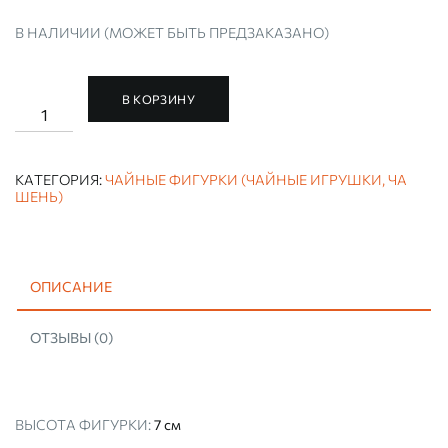
В НАЛИЧИИ (МОЖЕТ БЫТЬ ПРЕДЗАКАЗАНО)
В КОРЗИНУ
Количество
ЧАЙНАЯ
ФИГУРКА
РУЧНОЙ
РОБОТЫ
КАТЕГОРИЯ:
ЧАЙНЫЕ ФИГУРКИ (ЧАЙНЫЕ ИГРУШКИ, ЧА
"АУРУМ"
ШЕНЬ)
(ИГРУШКА,
ЧА
ШЕНЬ)
ОПИСАНИЕ
ОТЗЫВЫ (0)
ВЫСОТА ФИГУРКИ:
7 см