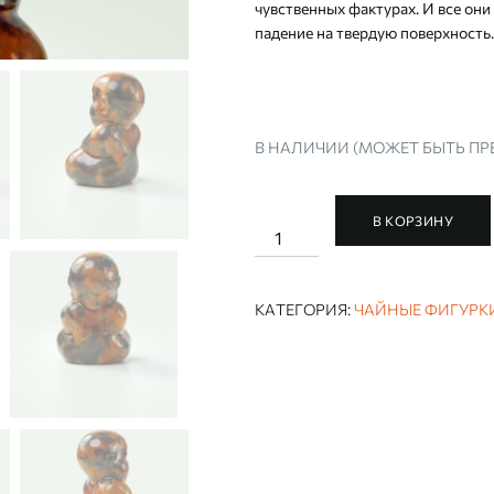
чувственных фактурах. И все он
падение на твердую поверхность.
В НАЛИЧИИ (МОЖЕТ БЫТЬ ПР
В КОРЗИНУ
Количество
ЧАЙНАЯ
ФИГУРКА
РУЧНОЙ
РАБОТЫ
КАТЕГОРИЯ:
ЧАЙНЫЕ ФИГУРКИ
"МОНАХ"
(ИГРУШКА,
ЧА
ШЕНЬ)