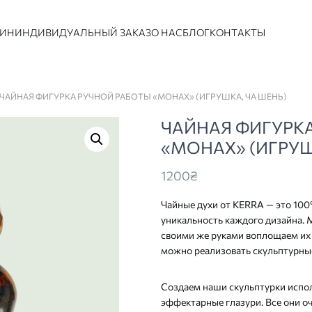
ЗИН
ИНДИВИДУАЛЬНЫЙ ЗАКАЗ
О НАС
БЛОГ
КОНТАКТЫ
 ЧАЙНАЯ ФИГУРКА РУЧНОЙ РАБОТЫ «МОНАХ» (ИГРУШКА, ЧА ШЕНЬ)
ЧАЙНАЯ ФИГУРК
«МОНАХ» (ИГРУШ
1200
₴
Чайные духи от KERRA — это 100
уникальность каждого дизайна. 
своими же руками воплощаем их в
можно реализовать скульптурны
Создаем наши скульптурки испол
эффектарные глазури. Все они о