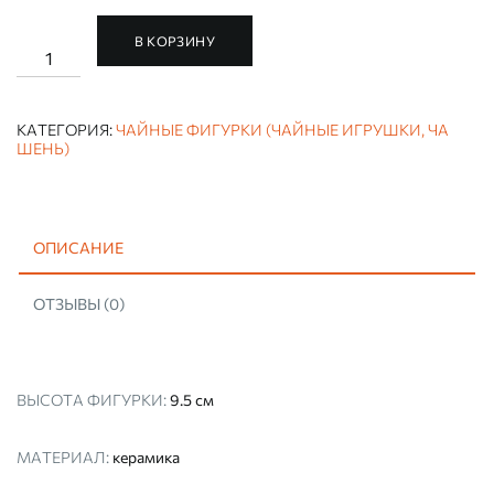
В КОРЗИНУ
Количество
ЧАЙНАЯ
ФИГУРКА
РУЧНОЙ
РАБОТЫ
КАТЕГОРИЯ:
ЧАЙНЫЕ ФИГУРКИ (ЧАЙНЫЕ ИГРУШКИ, ЧА
"ЗОЛОТОЙ
ШЕНЬ)
БУДДА"
(ИГРУШКА,
ЧА
ШЕНЬ)
ОПИСАНИЕ
ОТЗЫВЫ (0)
ВЫСОТА ФИГУРКИ:
9.5 см
МАТЕРИАЛ:
керамика