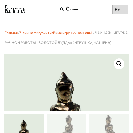
Choose
(0)
a
language
Главная
/
Чайные фигурки (чайные игрушки, ча шень)
/ ЧАЙНАЯ ФИГУРКА
РУЧНОЙ РАБОТЫ «ЗОЛОТОЙ БУДДА» (ИГРУШКА, ЧА ШЕНЬ)