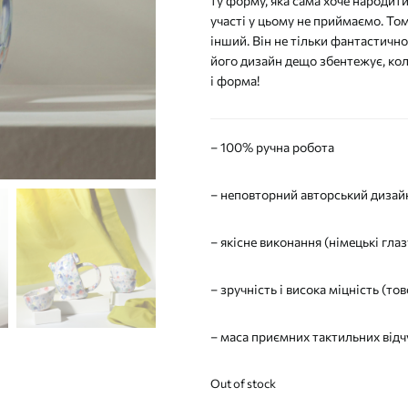
ту форму, яка сама хоче народити
участі у цьому не приймаємо. То
інший. Він не тільки фантастично 
його дизайн дещо збентежує, коли
і форма!
– 100% ручна робота
– неповторний авторський дизайн
– якісне виконання (німецькі глаз
– зручність і висока міцність (тов
– маса приємних тактильних відч
Out of stock