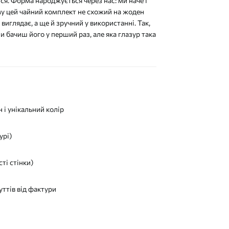
ся. Форма народжується через нас: ми наче і
му цей чайний комплект не схожий на жоден
виглядає, а ще й зручний у використанні. Так,
 бачиш його у перший раз, але яка глазур така
 і унікальний колір
урі)
сті стінки)
уттів від фактури