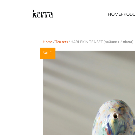
HOME
PROD
Home
/
Tea sets
/ HARLEKIN TEA SET (чайник + 3 піали)
SALE!