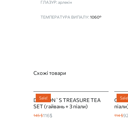
ГЛАЗУР:
арлекін
ТЕМПЕРАТУРА ВИПАЛУ:
1060°
Схожі товари
Sale!
Sale
DRAGON`S TREASURE TEA
COSMO
SET (гайвань + 3 піали)
піали
116$
9
145 $
114 $