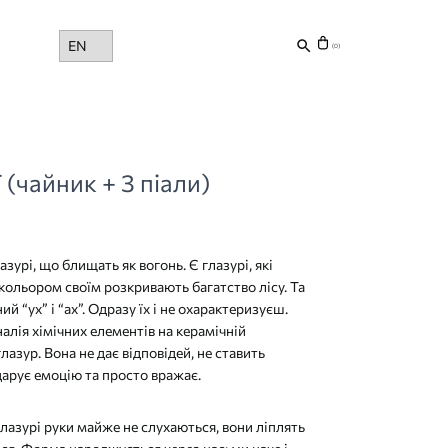
Choose
(0)
a
language
(чайник + 3 піали)
азурі, що блищать як вогонь. Є глазурі, які
 кольором своїм розкривають багатство лісу. Та
ий “ух” і “ах”. Одразу їх і не охарактеризуєш.
алія хімічних елементів на керамічній
глазур. Вона не дає відповідей, не ставить
дарує емоцію та просто вражає.
лазурі руки майже не слухаються, вони ліплять