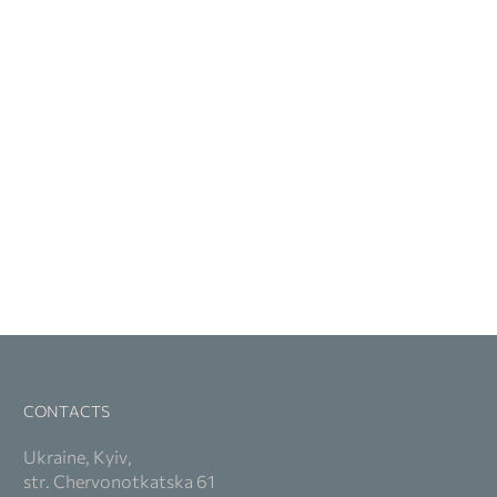
CONTACTS
Ukraine, Kyiv,
str. Chervonotkatska 61