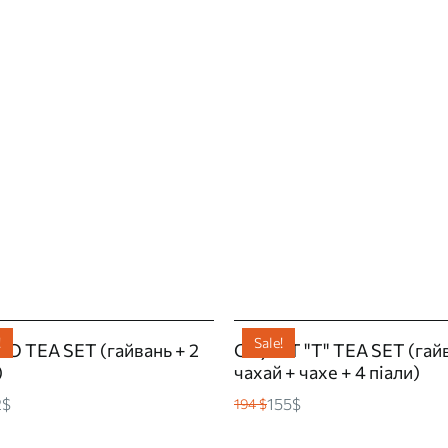
!
Sale!
 TEA SET (гайвань + 2
OBJECT "T" TEA SET (гай
)
чахай + чахе + 4 піали)
2$
155$
194 $