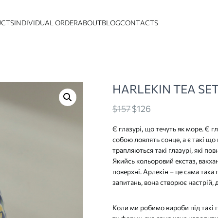
UCTS
INDIVIDUAL ORDER
ABOUT
BLOG
CONTACTS
HARLEKIN TEA SET 
Original
Current
$
157
$
126
price
price
Є глазурі, що течуть як море. Є гл
was:
is:
собою ловлять сонце, а є такі що
$157
$126
трапляються такі глазурі, які повн
Якийсь кольоровий екстаз, вакхан
поверхні. Арлекін – це сама така 
запитань, вона створює настрій, 
Коли ми робимо вироби під такі г