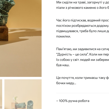
Ми сиділи на траві, загорнуті у 
піали з річкового каменю з його 
Час його підтискав, водяний прос
поспіхом розбредаються додому. 
підвищувався, треба було лише д
помилки.
Пам’ятаю, ми задивилися на сати
“Дурність – це сила”. Коли ми пер
Із собою у світ людей ми заберем
був наш.
Це почуття, коли тримаєш таку ф
бочки меду…
– 100% ручна робота