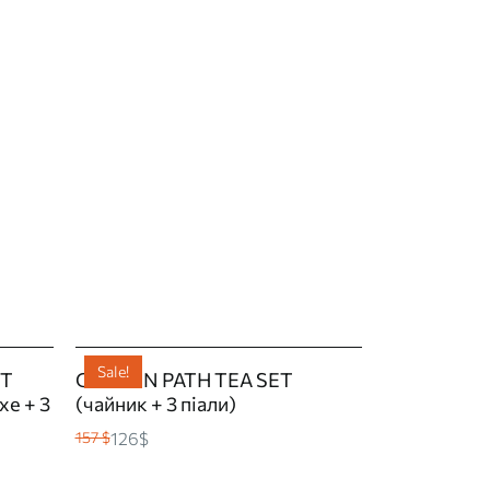
Sale!
ET
GOLDEN PATH TEA SET
хе + 3
(чайник + 3 піали)
126$
157 $