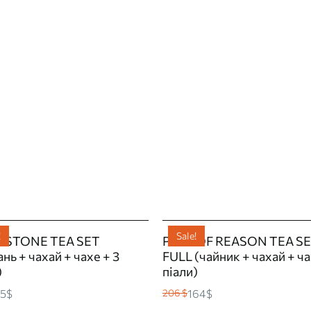
!
Sale!
R STONE TEA SET
PATH OF REASON TEA S
ань + чахай + чахе + 3
FULL (чайник + чахай + ча
)
піали)
5$
164$
206 $