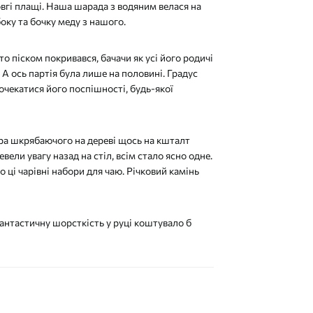
довгі плащі. Наша шарада з водяним велася на
боку та бочку меду з нашого.
то піском покривався, бачачи як усі його родичі
А ось партія була лише на половині. Градус
очекатися його поспішності, будь-якої
ра шкрябаючого на дереві щось на кшталт
евели увагу назад на стіл, всім стало ясно одне.
о ці чарівні набори для чаю. Річковий камінь
антастичну шорсткість у руці коштувало б