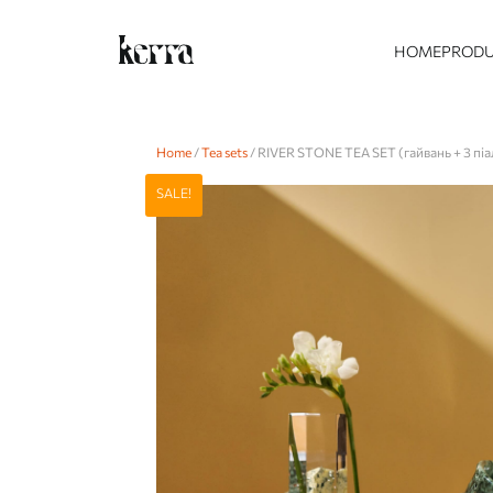
HOME
PROD
Home
/
Tea sets
/ RIVER STONE TEA SET (гайвань + 3 піа
SALE!