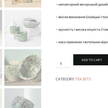
– неповторний авторський дизайн
– якісне виконання (німецькі глаз
– зручність і висока міцність (тов
– маса приємних тактильних відч
ADD TO CART
RIVER
STONE
TEA
SET
(гайвань
CATEGORY:
TEA SETS
+
3
піали)
quantity