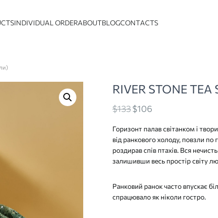
UCTS
INDIVIDUAL ORDER
ABOUT
BLOG
CONTACTS
ли)
RIVER STONE TEA SE
Original
Current
$
133
$
106
price
price
Горизонт палав світанком і твори
was:
is:
від ранкового холоду, повзли по гл
$133
$106
роздирав спів птахів. Вся нечист
залишивши весь простір світу лю
Ранковий ранок часто впускає біл
спрацювало як ніколи гостро.