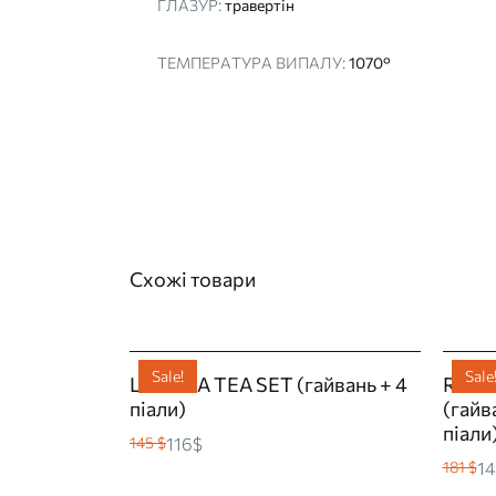
ГЛАЗУР:
травертін
ТЕМПЕРАТУРА ВИПАЛУ:
1070°
Схожі товари
Sale!
Sale
LAGUNA TEA SET (гайвань + 4
RIVE
піали)
(гайв
піали
116$
145 $
14
181 $