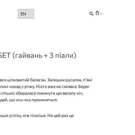
Choose
(0)
a
language
T (гайвань + 3 піали)
вся цілковитий балаган. Залишки русалок, п’яні
ині ​​назад у річку. Ніхто вже не сміявся. Берег
ь спішно збиралася покинути цю веселу ніч,
дей, що ось-ось прокинеться.
ьше успіху, ніж пізніше. На цей раз це