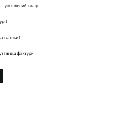
 і унікальний колір
урі)
сті стінки)
уттів від фактури