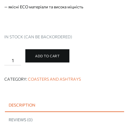
— якісні ECO матеріали та висока міцність
IN STOCK (CAN BE BACKORDERED)
ADD TO CART
BLUE
MANDALA
HOLDER
quantity
CATEGORY:
COASTERS AND ASHTRAYS
DESCRIPTION
REVIEWS (0)