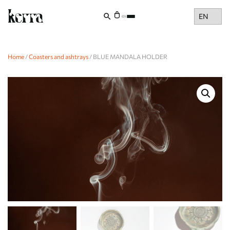
Choose
(0)
a
language
Home
/
Coasters and ashtrays
/ BLUE MANDALA HOLDER