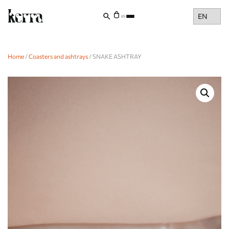
Choose
(0)
a
language
Home
/
Coasters and ashtrays
/ SNAKE ASHTRAY