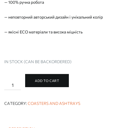
— 100% ручна робота
— неповторний авторський дизайн і унікальний колір
— якісні ECO матеріали та висока міцність
IN STOCK (CAN BE BACKORDERED)
ADD TO CART
SNAKE
ASHTRAY
quantity
CATEGORY:
COASTERS AND ASHTRAYS