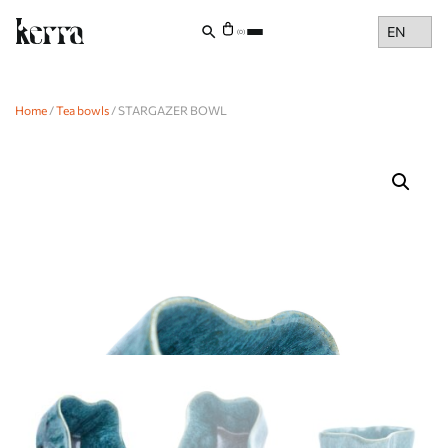
Choose
(0)
a
language
Home
/
Tea bowls
/ STARGAZER BOWL