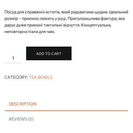
Посуд для справжніх естетів, який радуватиме щодня. Ідеальний
розмір – приємно лежить у руці. Приголомшлива фактура, яка
дарує дуже приємні тактильні відчуття. Концептуальна,
неповторна піала для чаю.
ADD TO CART
STARGAZER
BOWL
quantity
CATEGORY:
TEA BOWLS
DESCRIPTION
REVIEWS (0)